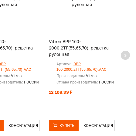
60-
Vitron ВРР 160-
Vitro
,65,70), решетка
2000.2ТГ(55,65,70), решетка
2050.
рулонная
руло
ВРР
Артикул:
ВРР
Ар
2ТГ(55,65,70).ААС
160.2000.2ТГ(55,65,70).ААС
16
итель:
Vitron
Производитель:
Vitron
Пр
оизводитель:
РОССИЯ
Страна производитель:
РОССИЯ
Ст
12 108.39 ₽
12 41
КОНСУЛЬТАЦИЯ
КУПИТЬ
КОНСУЛЬТАЦИЯ