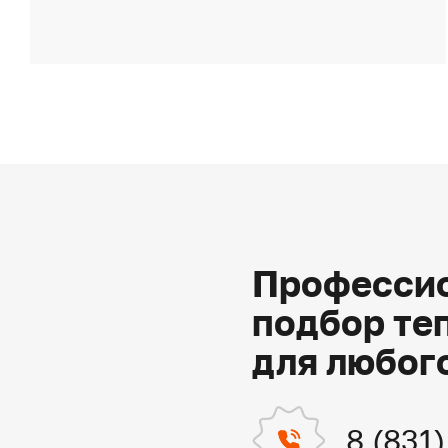
Профессио
подбор те
для любог
8 (831