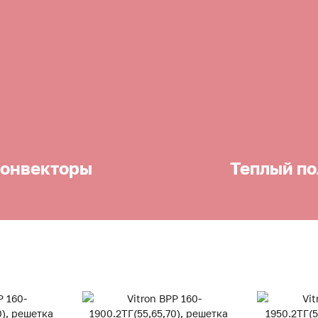
онвекторы
Теплый по