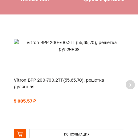
Vitron ВРР 200-700.2ТГ(55,65,70), решетка
Vi
рулонная
р
5 005.57 ₽
5 
КОНСУЛЬТАЦИЯ