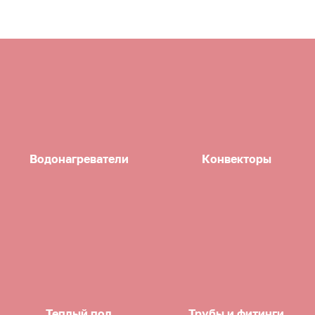
Водонагреватели
Конвекторы
Теплый пол
Трубы и фитинги