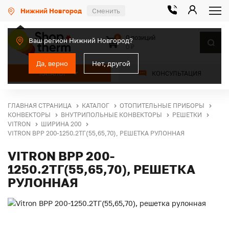
Нижний Новгород
Сменить
0 позиций
0
Ваш регион Нижний Новгород?
0 ₽
Да, верно
Нет, другой
КАТАЛОГ
КОНСУЛЬТАЦИЯ
ГЛАВНАЯ СТРАНИЦА
КАТАЛОГ
ОТОПИТЕЛЬНЫЕ ПРИБОРЫ
КОНВЕКТОРЫ
ВНУТРИПОЛЬНЫЕ КОНВЕКТОРЫ
РЕШЕТКИ
VITRON
ШИРИНА 200
VITRON ВРР 200-1250.2ТГ(55,65,70), РЕШЕТКА РУЛОННАЯ
VITRON ВРР 200-
1250.2ТГ(55,65,70), РЕШЕТКА
РУЛОННАЯ