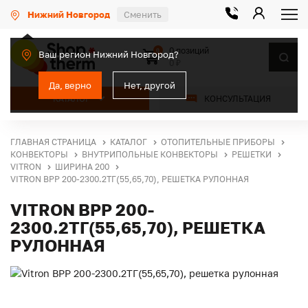
Нижний Новгород
Сменить
0 позиций
0
Ваш регион Нижний Новгород?
0 ₽
Да, верно
Нет, другой
КАТАЛОГ
КОНСУЛЬТАЦИЯ
ГЛАВНАЯ СТРАНИЦА
КАТАЛОГ
ОТОПИТЕЛЬНЫЕ ПРИБОРЫ
КОНВЕКТОРЫ
ВНУТРИПОЛЬНЫЕ КОНВЕКТОРЫ
РЕШЕТКИ
VITRON
ШИРИНА 200
VITRON ВРР 200-2300.2ТГ(55,65,70), РЕШЕТКА РУЛОННАЯ
VITRON ВРР 200-
2300.2ТГ(55,65,70), РЕШЕТКА
РУЛОННАЯ