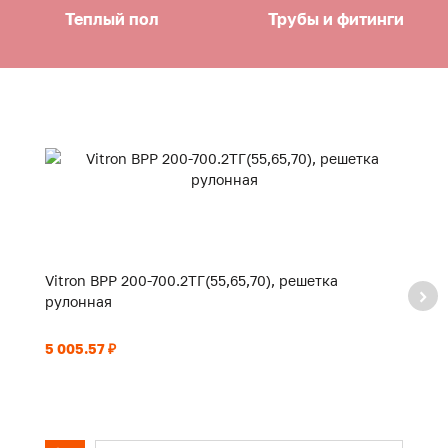
Теплый пол
Трубы и фитинги
Vitron ВРР 200-700.2ТГ(55,65,70), решетка
Vi
рулонная
р
5 005.57 ₽
5 