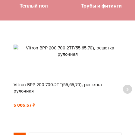
Теплый пол
Трубы и фитинги
Vitron ВРР 200-700.2ТГ(55,65,70), решетка
Vi
рулонная
р
5 005.57 ₽
5 