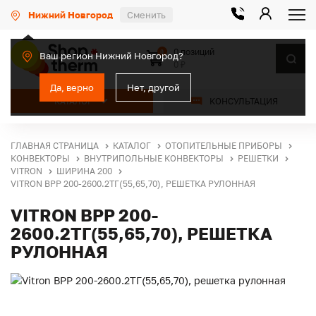
Нижний Новгород
Сменить
0 позиций
0
Ваш регион Нижний Новгород?
0 ₽
Да, верно
Нет, другой
КАТАЛОГ
КОНСУЛЬТАЦИЯ
ГЛАВНАЯ СТРАНИЦА
КАТАЛОГ
ОТОПИТЕЛЬНЫЕ ПРИБОРЫ
КОНВЕКТОРЫ
ВНУТРИПОЛЬНЫЕ КОНВЕКТОРЫ
РЕШЕТКИ
VITRON
ШИРИНА 200
VITRON ВРР 200-2600.2ТГ(55,65,70), РЕШЕТКА РУЛОННАЯ
VITRON ВРР 200-
2600.2ТГ(55,65,70), РЕШЕТКА
РУЛОННАЯ