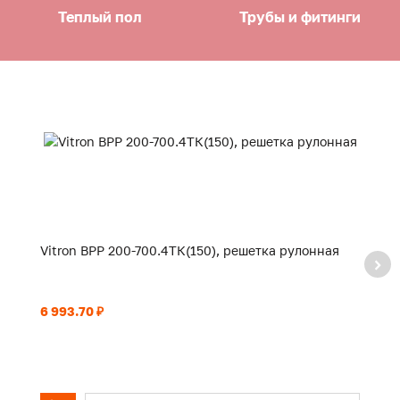
Теплый пол
Трубы и фитинги
Vitron ВРР 200-700.4ТК(150), решетка рулонная
Vi
р
6 993.70 ₽
24