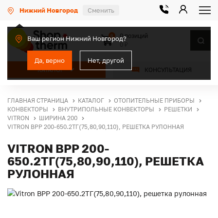
Нижний Новгород
Сменить
0 позиций
0
Ваш регион Нижний Новгород?
0 ₽
Да, верно
Нет, другой
КАТАЛОГ
КОНСУЛЬТАЦИЯ
ГЛАВНАЯ СТРАНИЦА
КАТАЛОГ
ОТОПИТЕЛЬНЫЕ ПРИБОРЫ
КОНВЕКТОРЫ
ВНУТРИПОЛЬНЫЕ КОНВЕКТОРЫ
РЕШЕТКИ
VITRON
ШИРИНА 200
VITRON ВРР 200-650.2ТГ(75,80,90,110), РЕШЕТКА РУЛОННАЯ
VITRON ВРР 200-
650.2ТГ(75,80,90,110), РЕШЕТКА
РУЛОННАЯ