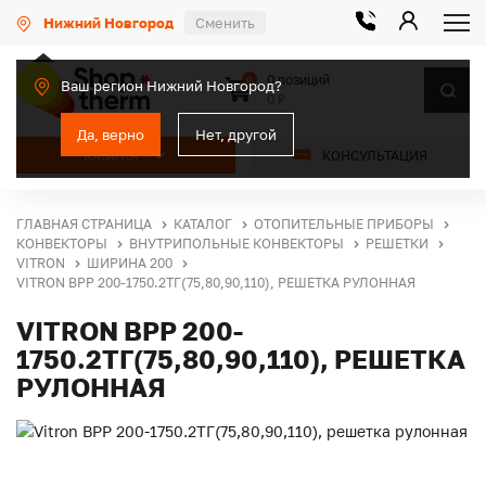
Нижний Новгород
Сменить
0 позиций
0
Ваш регион Нижний Новгород?
0 ₽
Да, верно
Нет, другой
КАТАЛОГ
КОНСУЛЬТАЦИЯ
ГЛАВНАЯ СТРАНИЦА
КАТАЛОГ
ОТОПИТЕЛЬНЫЕ ПРИБОРЫ
КОНВЕКТОРЫ
ВНУТРИПОЛЬНЫЕ КОНВЕКТОРЫ
РЕШЕТКИ
VITRON
ШИРИНА 200
VITRON ВРР 200-1750.2ТГ(75,80,90,110), РЕШЕТКА РУЛОННАЯ
VITRON ВРР 200-
1750.2ТГ(75,80,90,110), РЕШЕТКА
РУЛОННАЯ