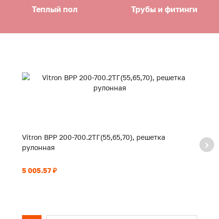
Теплый пол
Трубы и фитинги
Vitron ВРР 200-700.2ТГ(55,65,70), решетка
Vi
рулонная
р
5 005.57 ₽
5 