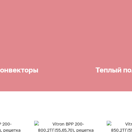
онвекторы
Теплый по