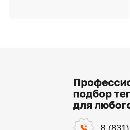
Профессио
подбор те
для любог
8 (831