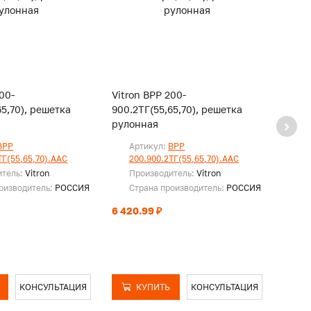
00-
Vitron ВРР 200-
Vitro
65,70), решетка
900.2ТГ(55,65,70), решетка
950.2
рулонная
руло
ВРР
Артикул:
ВРР
Ар
ТГ(55,65,70).ААС
200.900.2ТГ(55,65,70).ААС
20
итель:
Vitron
Производитель:
Vitron
Пр
оизводитель:
РОССИЯ
Страна производитель:
РОССИЯ
Ст
6 420.99 ₽
6 774
КОНСУЛЬТАЦИЯ
КУПИТЬ
КОНСУЛЬТАЦИЯ