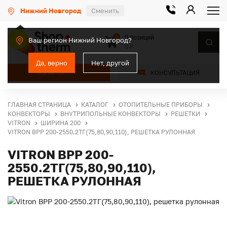
Нижний Новгород
Сменить
0 позиций
0
Ваш регион Нижний Новгород?
0 ₽
Да, верно
Нет, другой
КАТАЛОГ
КОНСУЛЬТАЦИЯ
ГЛАВНАЯ СТРАНИЦА
КАТАЛОГ
ОТОПИТЕЛЬНЫЕ ПРИБОРЫ
КОНВЕКТОРЫ
ВНУТРИПОЛЬНЫЕ КОНВЕКТОРЫ
РЕШЕТКИ
VITRON
ШИРИНА 200
VITRON ВРР 200-2550.2ТГ(75,80,90,110), РЕШЕТКА РУЛОННАЯ
VITRON ВРР 200-
2550.2ТГ(75,80,90,110),
РЕШЕТКА РУЛОННАЯ