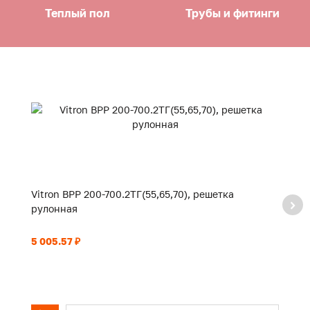
Теплый пол
Трубы и фитинги
Vitron ВРР 200-700.2ТГ(55,65,70), решетка
Vi
рулонная
р
5 005.57 ₽
5 