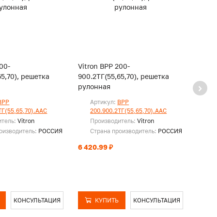
00-
Vitron ВРР 200-
Vitro
65,70), решетка
900.2ТГ(55,65,70), решетка
950.2
рулонная
руло
ВРР
Артикул:
ВРР
Ар
ТГ(55,65,70).ААС
200.900.2ТГ(55,65,70).ААС
20
итель:
Vitron
Производитель:
Vitron
Пр
оизводитель:
РОССИЯ
Страна производитель:
РОССИЯ
Ст
6 420.99 ₽
6 774
КОНСУЛЬТАЦИЯ
КУПИТЬ
КОНСУЛЬТАЦИЯ