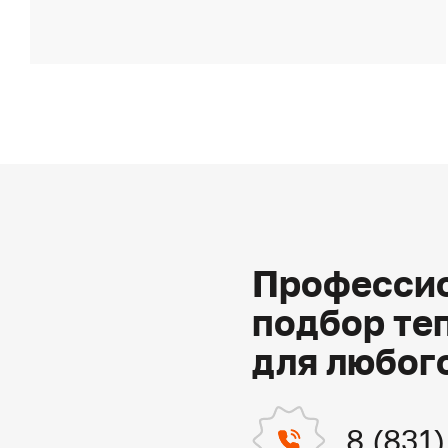
Профессио
подбор те
для любог
8 (831