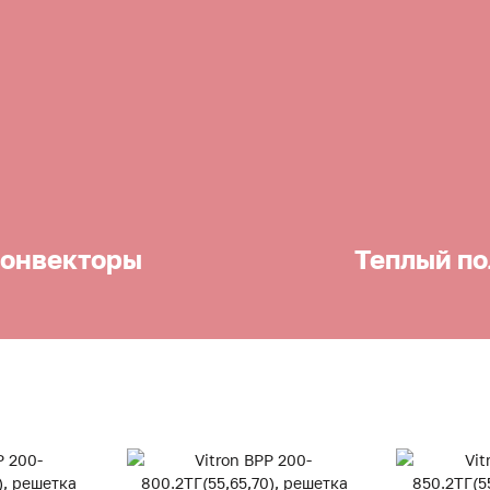
онвекторы
Теплый по