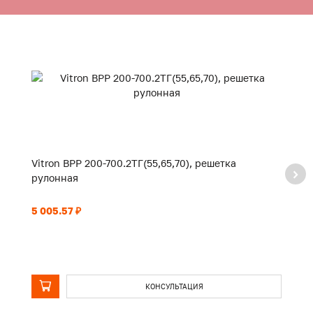
Vitron ВРР 200-700.2ТГ(55,65,70), решетка
Vi
рулонная
р
5 005.57 ₽
5 
КОНСУЛЬТАЦИЯ