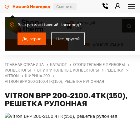
Нижний Новгород
Сменить
0 позиций
0
Ваш регион Нижний Новгород?
0 ₽
Да, верно
Нет, другой
КАТАЛОГ
КОНСУЛЬТАЦИЯ
ГЛАВНАЯ СТРАНИЦА
КАТАЛОГ
ОТОПИТЕЛЬНЫЕ ПРИБОРЫ
КОНВЕКТОРЫ
ВНУТРИПОЛЬНЫЕ КОНВЕКТОРЫ
РЕШЕТКИ
VITRON
ШИРИНА 200
VITRON ВРР 200-2100.4ТК(150), РЕШЕТКА РУЛОННАЯ
VITRON ВРР 200-2100.4ТК(150),
РЕШЕТКА РУЛОННАЯ