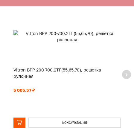
Vitron ВРР 200-700.2ТГ(55,65,70), решетка
Vi
рулонная
р
5 005.57 ₽
5 
КОНСУЛЬТАЦИЯ