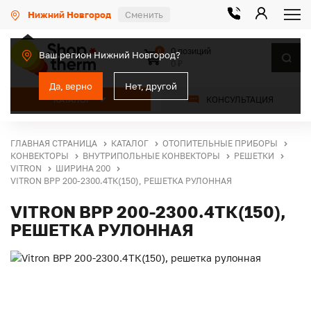
Нижний Новгород
Сменить
0 позиций
0
Ваш регион Нижний Новгород?
0 ₽
Да, верно
Нет, другой
КАТАЛОГ
КОНСУЛЬТАЦИЯ
ГЛАВНАЯ СТРАНИЦА
КАТАЛОГ
ОТОПИТЕЛЬНЫЕ ПРИБОРЫ
КОНВЕКТОРЫ
ВНУТРИПОЛЬНЫЕ КОНВЕКТОРЫ
РЕШЕТКИ
VITRON
ШИРИНА 200
VITRON ВРР 200-2300.4ТК(150), РЕШЕТКА РУЛОННАЯ
VITRON ВРР 200-2300.4ТК(150),
РЕШЕТКА РУЛОННАЯ