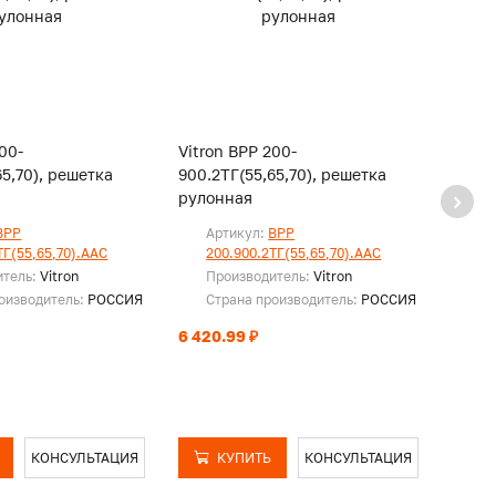
00-
Vitron ВРР 200-
Vitro
65,70), решетка
900.2ТГ(55,65,70), решетка
950.2
рулонная
руло
ВРР
Артикул:
ВРР
Ар
ТГ(55,65,70).ААС
200.900.2ТГ(55,65,70).ААС
20
итель:
Vitron
Производитель:
Vitron
Пр
оизводитель:
РОССИЯ
Страна производитель:
РОССИЯ
Ст
6 420.99 ₽
6 774
КОНСУЛЬТАЦИЯ
КУПИТЬ
КОНСУЛЬТАЦИЯ