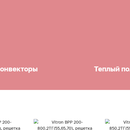
онвекторы
Теплый по