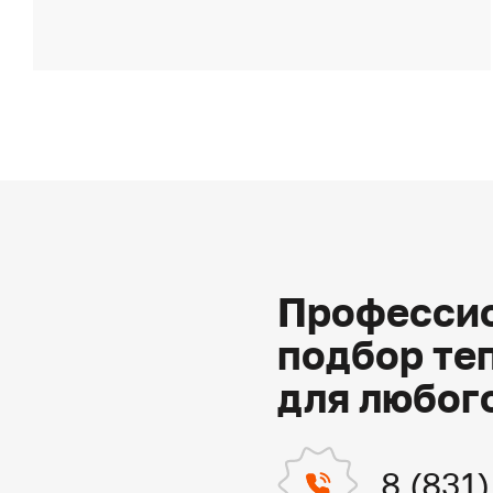
Профессио
подбор те
для любог
8 (831