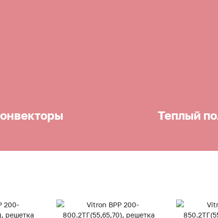
онвекторы
Теплый по