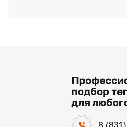
Профессио
подбор те
для любог
8 (831