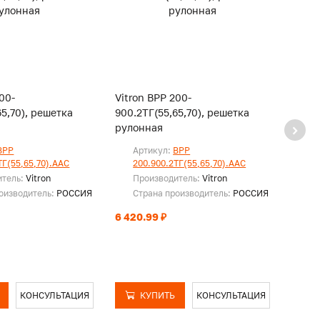
00-
Vitron ВРР 200-
Vitro
65,70), решетка
900.2ТГ(55,65,70), решетка
950.2
рулонная
руло
ВРР
Артикул:
ВРР
Ар
ТГ(55,65,70).ААС
200.900.2ТГ(55,65,70).ААС
20
итель:
Vitron
Производитель:
Vitron
Пр
оизводитель:
РОССИЯ
Страна производитель:
РОССИЯ
Ст
6 420.99 ₽
6 774
КОНСУЛЬТАЦИЯ
КУПИТЬ
КОНСУЛЬТАЦИЯ