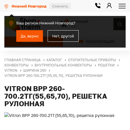
Нижний Новгород
Сменить
0 позиций
0
Ваш регион Нижний Новгород?
0 ₽
Да, верно
Нет, другой
КАТАЛОГ
КОНСУЛЬТАЦИЯ
ГЛАВНАЯ СТРАНИЦА
КАТАЛОГ
ОТОПИТЕЛЬНЫЕ ПРИБОРЫ
КОНВЕКТОРЫ
ВНУТРИПОЛЬНЫЕ КОНВЕКТОРЫ
РЕШЕТКИ
VITRON
ШИРИНА 260
VITRON ВРР 260-700.2ТГ(55,65,70), РЕШЕТКА РУЛОННАЯ
VITRON ВРР 260-
700.2ТГ(55,65,70), РЕШЕТКА
РУЛОННАЯ