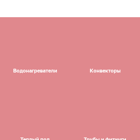
Водонагреватели
Конвекторы
Теплый пол
Трубы и фитинги