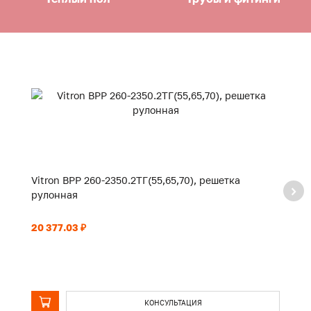
Vitron ВРР 260-2350.2ТГ(55,65,70), решетка
Vi
рулонная
р
20 377.03 ₽
5 
КОНСУЛЬТАЦИЯ