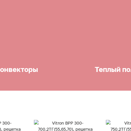
онвекторы
Теплый по