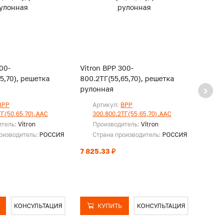
00-
Vitron ВРР 300-
Vitro
65,70), решетка
800.2ТГ(55,65,70), решетка
850.2
рулонная
руло
ВРР
Артикул:
ВРР
Ар
ТГ(50,65,70).ААС
300.800.2ТГ(55,65,70).ААС
30
итель:
Vitron
Производитель:
Vitron
Пр
оизводитель:
РОССИЯ
Страна производитель:
РОССИЯ
Ст
7 825.33 ₽
8 309
КОНСУЛЬТАЦИЯ
КУПИТЬ
КОНСУЛЬТАЦИЯ