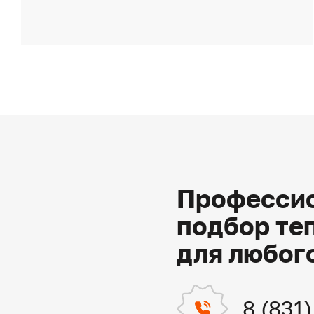
Профессио
подбор те
для любог
8 (831