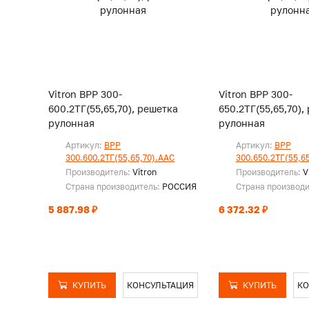
Vitron ВРР 300-
Vitron ВРР 300-
600.2ТГ(55,65,70), решетка
650.2ТГ(55,65,70),
рулонная
рулонная
Артикул:
ВРР
Артикул:
ВРР
300.600.2ТГ(55,65,70).ААС
300.650.2ТГ(55,6
Производитель:
Vitron
Производитель:
V
Страна производитель:
РОССИЯ
Страна производ
5 887.98 ₽
6 372.32 ₽
КУПИТЬ
КОНСУЛЬТАЦИЯ
КУПИТЬ
КО