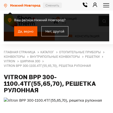
Нижний Новгород
Сменить
0 позиций
0
Ваш регион Нижний Новгород?
0 ₽
Да, верно
Нет, другой
КАТАЛОГ
КОНСУЛЬТАЦИЯ
ГЛАВНАЯ СТРАНИЦА
КАТАЛОГ
ОТОПИТЕЛЬНЫЕ ПРИБОРЫ
КОНВЕКТОРЫ
ВНУТРИПОЛЬНЫЕ КОНВЕКТОРЫ
РЕШЕТКИ
VITRON
ШИРИНА 300
VITRON ВРР 300-1100.4ТГ(55,65,70), РЕШЕТКА РУЛОННАЯ
VITRON ВРР 300-
1100.4ТГ(55,65,70), РЕШЕТКА
РУЛОННАЯ