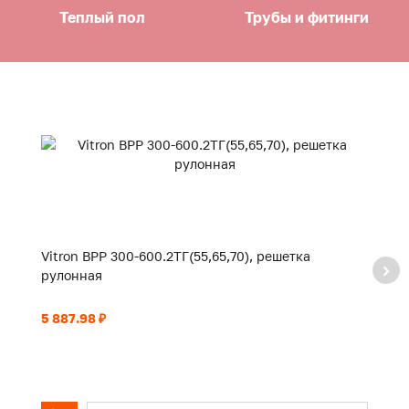
Теплый пол
Трубы и фитинги
Vitron ВРР 300-600.2ТГ(55,65,70), решетка
Vi
рулонная
р
5 887.98 ₽
6 