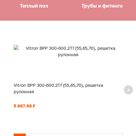
Теплый пол
Трубы и фитинги
Vitron ВРР 300-600.2ТГ(55,65,70), решетка
Vi
рулонная
р
5 887.98 ₽
6 