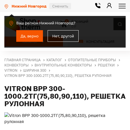
Нижний Новгород
Сменить
0 позиций
0
Ваш регион Нижний Новгород?
0 ₽
Да, верно
Нет, другой
КАТАЛОГ
КОНСУЛЬТАЦИЯ
ГЛАВНАЯ СТРАНИЦА
КАТАЛОГ
ОТОПИТЕЛЬНЫЕ ПРИБОРЫ
КОНВЕКТОРЫ
ВНУТРИПОЛЬНЫЕ КОНВЕКТОРЫ
РЕШЕТКИ
VITRON
ШИРИНА 300
VITRON ВРР 300-1000.2ТГ(75,80,90,110), РЕШЕТКА РУЛОННАЯ
VITRON ВРР 300-
1000.2ТГ(75,80,90,110), РЕШЕТКА
РУЛОННАЯ