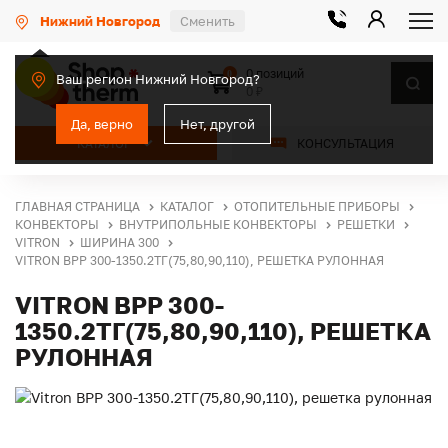
Нижний Новгород
Сменить
0 позиций
0
Ваш регион Нижний Новгород?
0 ₽
Да, верно
Нет, другой
КАТАЛОГ
КОНСУЛЬТАЦИЯ
ГЛАВНАЯ СТРАНИЦА
КАТАЛОГ
ОТОПИТЕЛЬНЫЕ ПРИБОРЫ
КОНВЕКТОРЫ
ВНУТРИПОЛЬНЫЕ КОНВЕКТОРЫ
РЕШЕТКИ
VITRON
ШИРИНА 300
VITRON ВРР 300-1350.2ТГ(75,80,90,110), РЕШЕТКА РУЛОННАЯ
VITRON ВРР 300-
1350.2ТГ(75,80,90,110), РЕШЕТКА
РУЛОННАЯ