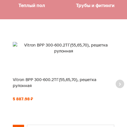
Теплый пол
Трубы и фитинги
Vitron ВРР 300-600.2ТГ(55,65,70), решетка
Vi
рулонная
р
5 887.98 ₽
6 