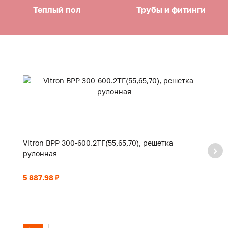
Теплый пол
Трубы и фитинги
Vitron ВРР 300-600.2ТГ(55,65,70), решетка
Vi
рулонная
р
5 887.98 ₽
6 