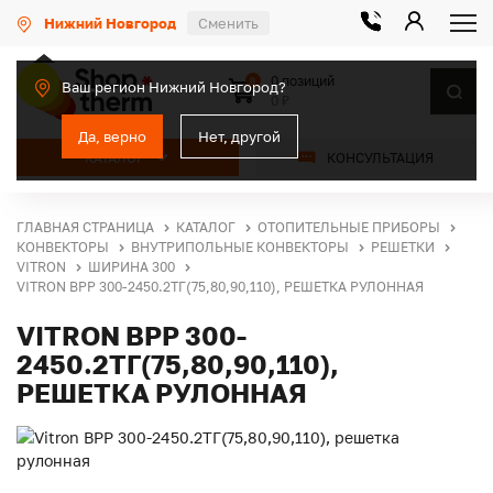
Нижний Новгород
Сменить
0 позиций
0
Ваш регион Нижний Новгород?
0 ₽
Да, верно
Нет, другой
КАТАЛОГ
КОНСУЛЬТАЦИЯ
ГЛАВНАЯ СТРАНИЦА
КАТАЛОГ
ОТОПИТЕЛЬНЫЕ ПРИБОРЫ
КОНВЕКТОРЫ
ВНУТРИПОЛЬНЫЕ КОНВЕКТОРЫ
РЕШЕТКИ
VITRON
ШИРИНА 300
VITRON ВРР 300-2450.2ТГ(75,80,90,110), РЕШЕТКА РУЛОННАЯ
VITRON ВРР 300-
2450.2ТГ(75,80,90,110),
РЕШЕТКА РУЛОННАЯ