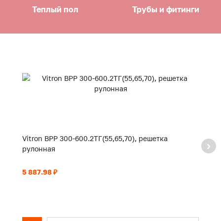
Теплый пол
Трубы и фитинги
Vitron ВРР 300-600.2ТГ(55,65,70), решетка
Vi
рулонная
р
5 887.98 ₽
6 