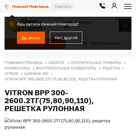
Нижний Новгород
Сменить
0 позиций
0
Ваш регион Нижний Новгород?
0 ₽
Да, верно
Нет, другой
КАТАЛОГ
КОНСУЛЬТАЦИЯ
ГЛАВНАЯ СТРАНИЦА
КАТАЛОГ
ОТОПИТЕЛЬНЫЕ ПРИБОРЫ
КОНВЕКТОРЫ
ВНУТРИПОЛЬНЫЕ КОНВЕКТОРЫ
РЕШЕТКИ
VITRON
ШИРИНА 300
VITRON ВРР 300-2600.2ТГ(75,80,90,110), РЕШЕТКА РУЛОННАЯ
VITRON ВРР 300-
2600.2ТГ(75,80,90,110),
РЕШЕТКА РУЛОННАЯ