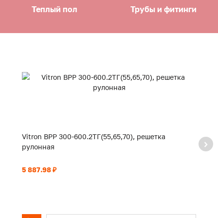
Теплый пол
Трубы и фитинги
Vitron ВРР 300-600.2ТГ(55,65,70), решетка
Vi
рулонная
р
5 887.98 ₽
6 