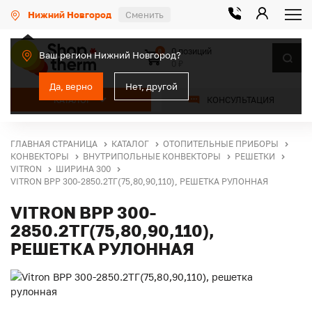
Нижний Новгород
Сменить
0 позиций
0
Ваш регион Нижний Новгород?
0 ₽
Да, верно
Нет, другой
КАТАЛОГ
КОНСУЛЬТАЦИЯ
ГЛАВНАЯ СТРАНИЦА
КАТАЛОГ
ОТОПИТЕЛЬНЫЕ ПРИБОРЫ
КОНВЕКТОРЫ
ВНУТРИПОЛЬНЫЕ КОНВЕКТОРЫ
РЕШЕТКИ
VITRON
ШИРИНА 300
VITRON ВРР 300-2850.2ТГ(75,80,90,110), РЕШЕТКА РУЛОННАЯ
VITRON ВРР 300-
2850.2ТГ(75,80,90,110),
РЕШЕТКА РУЛОННАЯ