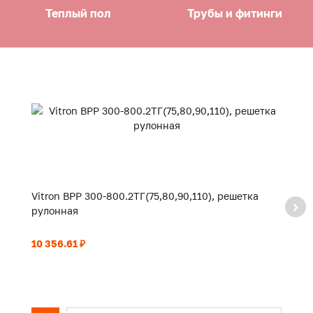
Теплый пол
Трубы и фитинги
Vitron ВРР 300-800.2ТГ(75,80,90,110), решетка
Vi
рулонная
р
10 356.61 ₽
11