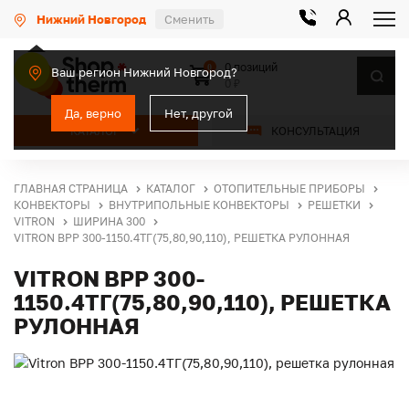
Нижний Новгород
Сменить
0 позиций
0
Ваш регион Нижний Новгород?
0 ₽
Да, верно
Нет, другой
КАТАЛОГ
КОНСУЛЬТАЦИЯ
ГЛАВНАЯ СТРАНИЦА
КАТАЛОГ
ОТОПИТЕЛЬНЫЕ ПРИБОРЫ
КОНВЕКТОРЫ
ВНУТРИПОЛЬНЫЕ КОНВЕКТОРЫ
РЕШЕТКИ
VITRON
ШИРИНА 300
VITRON ВРР 300-1150.4ТГ(75,80,90,110), РЕШЕТКА РУЛОННАЯ
VITRON ВРР 300-
1150.4ТГ(75,80,90,110), РЕШЕТКА
РУЛОННАЯ