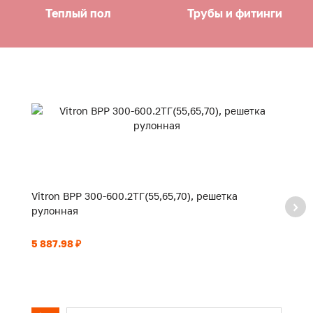
Теплый пол
Трубы и фитинги
Vitron ВРР 300-600.2ТГ(55,65,70), решетка
Vi
рулонная
р
5 887.98 ₽
6 