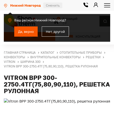
Нижний Новгород
Сменить
0 позиций
0
Ваш регион Нижний Новгород?
0 ₽
Да, верно
Нет, другой
КАТАЛОГ
КОНСУЛЬТАЦИЯ
ГЛАВНАЯ СТРАНИЦА
КАТАЛОГ
ОТОПИТЕЛЬНЫЕ ПРИБОРЫ
КОНВЕКТОРЫ
ВНУТРИПОЛЬНЫЕ КОНВЕКТОРЫ
РЕШЕТКИ
VITRON
ШИРИНА 300
VITRON ВРР 300-2750.4ТГ(75,80,90,110), РЕШЕТКА РУЛОННАЯ
VITRON ВРР 300-
2750.4ТГ(75,80,90,110), РЕШЕТКА
РУЛОННАЯ