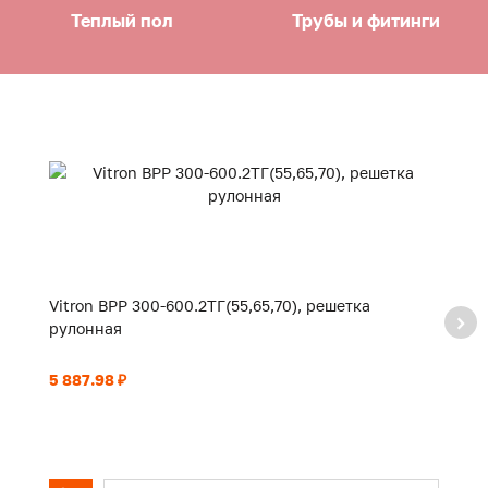
Теплый пол
Трубы и фитинги
Vitron ВРР 300-600.2ТГ(55,65,70), решетка
Vi
рулонная
р
5 887.98 ₽
6 