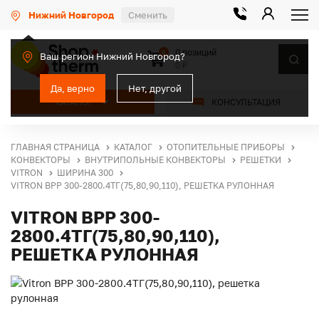
Нижний Новгород
Сменить
0 позиций
0
Ваш регион Нижний Новгород?
0 ₽
Да, верно
Нет, другой
КАТАЛОГ
КОНСУЛЬТАЦИЯ
ГЛАВНАЯ СТРАНИЦА
КАТАЛОГ
ОТОПИТЕЛЬНЫЕ ПРИБОРЫ
КОНВЕКТОРЫ
ВНУТРИПОЛЬНЫЕ КОНВЕКТОРЫ
РЕШЕТКИ
VITRON
ШИРИНА 300
VITRON ВРР 300-2800.4ТГ(75,80,90,110), РЕШЕТКА РУЛОННАЯ
VITRON ВРР 300-
2800.4ТГ(75,80,90,110),
РЕШЕТКА РУЛОННАЯ