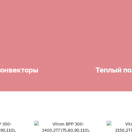
онвекторы
Теплый по