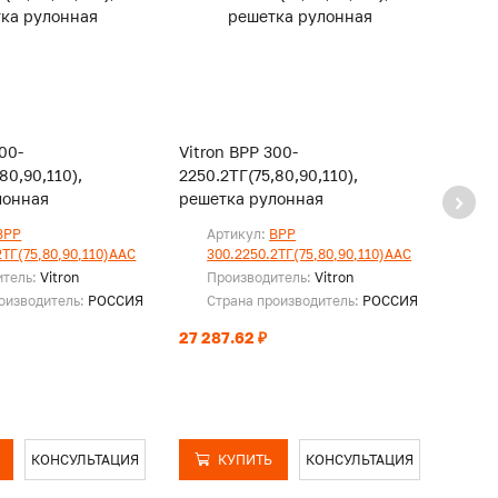
00-
Vitron ВРР 300-
Vitro
80,90,110),
2250.2ТГ(75,80,90,110),
1450.
лонная
решетка рулонная
реше
ВРР
Артикул:
ВРР
Ар
2ТГ(75,80,90,110)ААС
300.2250.2ТГ(75,80,90,110)ААС
30
итель:
Vitron
Производитель:
Vitron
Пр
оизводитель:
РОССИЯ
Страна производитель:
РОССИЯ
Ст
27 287.62 ₽
17 98
КОНСУЛЬТАЦИЯ
КУПИТЬ
КОНСУЛЬТАЦИЯ