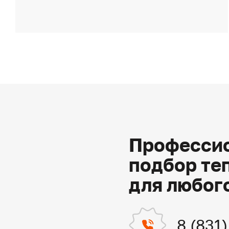
Профессио
подбор те
для любог
8 (831