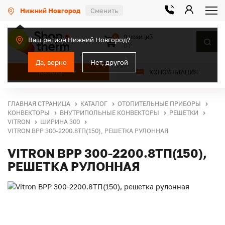
Нижний Новгород
Сменить
0 позиций
0
Ваш регион Нижний Новгород?
0 ₽
Да, верно
Нет, другой
КАТАЛОГ
КОНСУЛЬТАЦИЯ
ГЛАВНАЯ СТРАНИЦА
КАТАЛОГ
ОТОПИТЕЛЬНЫЕ ПРИБОРЫ
КОНВЕКТОРЫ
ВНУТРИПОЛЬНЫЕ КОНВЕКТОРЫ
РЕШЕТКИ
VITRON
ШИРИНА 300
VITRON ВРР 300-2200.8ТП(150), РЕШЕТКА РУЛОННАЯ
VITRON ВРР 300-2200.8ТП(150),
РЕШЕТКА РУЛОННАЯ