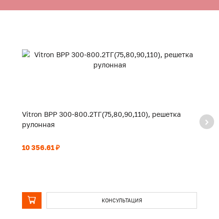
Vitron ВРР 300-800.2ТГ(75,80,90,110), решетка
Vi
рулонная
р
10 356.61 ₽
11
КОНСУЛЬТАЦИЯ