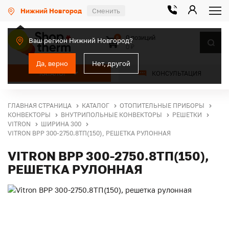
Нижний Новгород
Сменить
0 позиций
0
Ваш регион Нижний Новгород?
0 ₽
Да, верно
Нет, другой
КАТАЛОГ
КОНСУЛЬТАЦИЯ
ГЛАВНАЯ СТРАНИЦА
КАТАЛОГ
ОТОПИТЕЛЬНЫЕ ПРИБОРЫ
КОНВЕКТОРЫ
ВНУТРИПОЛЬНЫЕ КОНВЕКТОРЫ
РЕШЕТКИ
VITRON
ШИРИНА 300
VITRON ВРР 300-2750.8ТП(150), РЕШЕТКА РУЛОННАЯ
VITRON ВРР 300-2750.8ТП(150),
РЕШЕТКА РУЛОННАЯ