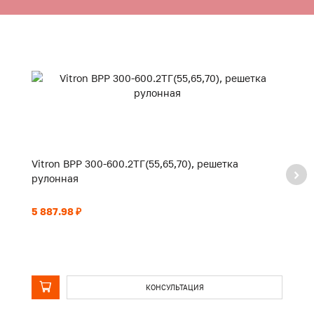
Vitron ВРР 300-600.2ТГ(55,65,70), решетка
Vi
рулонная
р
5 887.98 ₽
6 
КОНСУЛЬТАЦИЯ