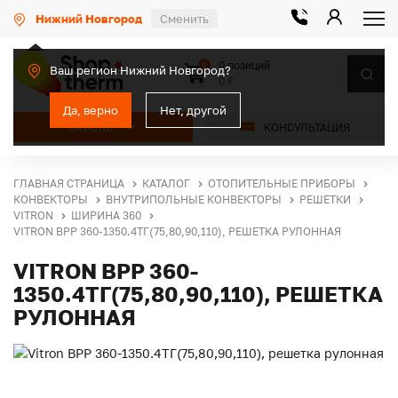
Нижний Новгород
Сменить
0 позиций
0
Ваш регион Нижний Новгород?
0 ₽
Да, верно
Нет, другой
КАТАЛОГ
КОНСУЛЬТАЦИЯ
ГЛАВНАЯ СТРАНИЦА
КАТАЛОГ
ОТОПИТЕЛЬНЫЕ ПРИБОРЫ
КОНВЕКТОРЫ
ВНУТРИПОЛЬНЫЕ КОНВЕКТОРЫ
РЕШЕТКИ
VITRON
ШИРИНА 360
VITRON ВРР 360-1350.4ТГ(75,80,90,110), РЕШЕТКА РУЛОННАЯ
VITRON ВРР 360-
1350.4ТГ(75,80,90,110), РЕШЕТКА
РУЛОННАЯ