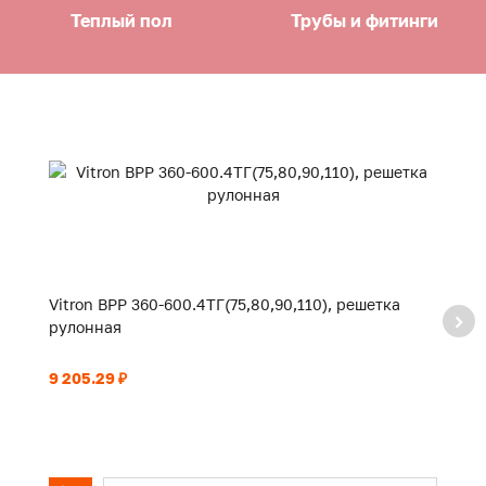
Теплый пол
Трубы и фитинги
Vitron ВРР 360-600.4ТГ(75,80,90,110), решетка
Vi
рулонная
р
9 205.29 ₽
9 