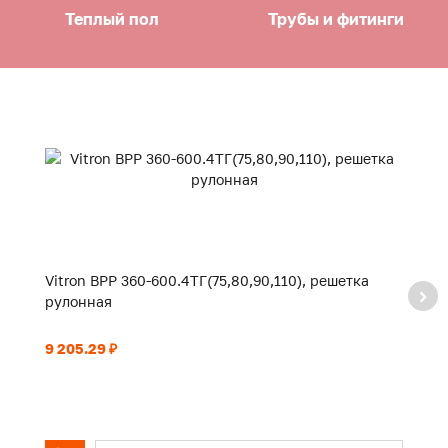
Теплый пол
Трубы и фитинги
Vitron ВРР 360-600.4ТГ(75,80,90,110), решетка
Vi
рулонная
р
9 205.29 ₽
9 