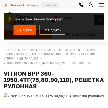
Нижний Новгород
Сменить
0 позиций
0
Ваш регион Нижний Новгород?
0 ₽
Да, верно
Нет, другой
КАТАЛОГ
КОНСУЛЬТАЦИЯ
ГЛАВНАЯ СТРАНИЦА
КАТАЛОГ
ОТОПИТЕЛЬНЫЕ ПРИБОРЫ
КОНВЕКТОРЫ
ВНУТРИПОЛЬНЫЕ КОНВЕКТОРЫ
РЕШЕТКИ
VITRON
ШИРИНА 360
VITRON ВРР 360-1950.4ТГ(75,80,90,110), РЕШЕТКА РУЛОННАЯ
VITRON ВРР 360-
1950.4ТГ(75,80,90,110), РЕШЕТКА
РУЛОННАЯ