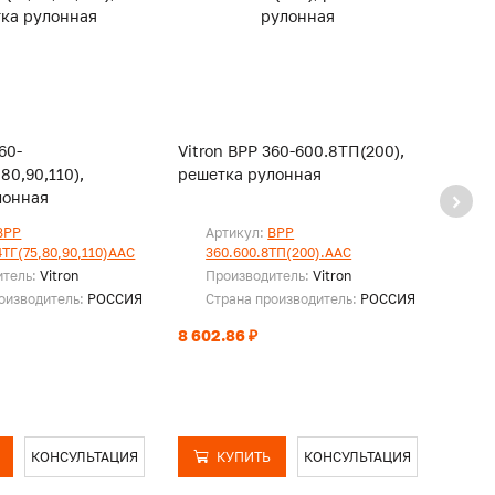
60-
Vitron ВРР 360-600.8ТП(200),
Vitro
80,90,110),
решетка рулонная
реше
лонная
ВРР
Артикул:
ВРР
Ар
4ТГ(75,80,90,110)ААС
360.600.8ТП(200).ААС
36
итель:
Vitron
Производитель:
Vitron
Пр
оизводитель:
РОССИЯ
Страна производитель:
РОССИЯ
Ст
8 602.86 ₽
9 120
КОНСУЛЬТАЦИЯ
КУПИТЬ
КОНСУЛЬТАЦИЯ