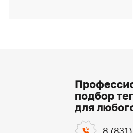
Профессио
подбор те
для любог
8 (831