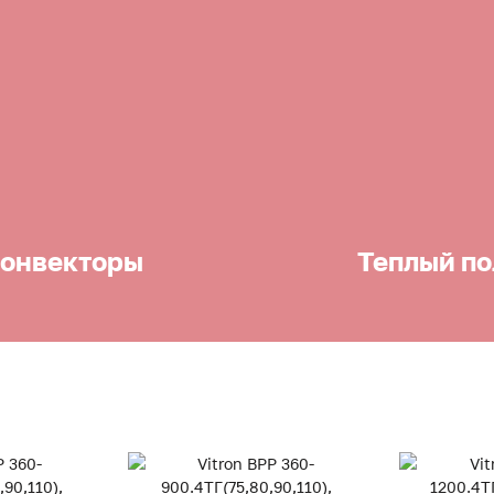
онвекторы
Теплый по