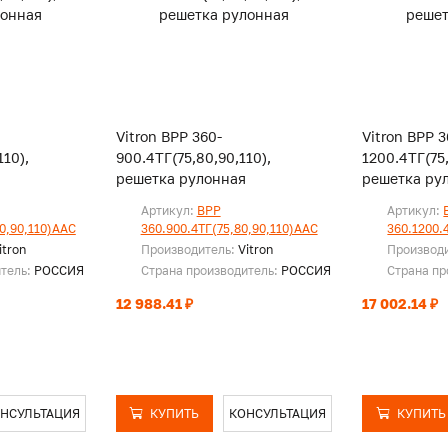
Vitron ВРР 360-
Vitron ВРР 3
110),
900.4ТГ(75,80,90,110),
1200.4ТГ(75,
решетка рулонная
решетка ру
Артикул:
ВРР
Артикул:
80,90,110)ААС
360.900.4ТГ(75,80,90,110)ААС
360.1200.
itron
Производитель:
Vitron
Производ
итель:
РОССИЯ
Страна производитель:
РОССИЯ
Страна пр
12 988.41 ₽
17 002.14 ₽
НСУЛЬТАЦИЯ
КУПИТЬ
КОНСУЛЬТАЦИЯ
КУПИТЬ