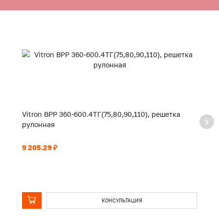
Vitron ВРР 360-600.4ТГ(75,80,90,110), решетка
Vi
рулонная
р
9 205.29 ₽
9 
КОНСУЛЬТАЦИЯ