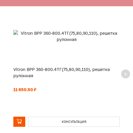
Vitron ВРР 360-800.4ТГ(75,80,90,110), решетка
Vi
рулонная
р
11 650.50 ₽
24
КОНСУЛЬТАЦИЯ