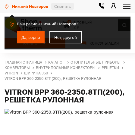
Нижний Новгород
Сменить
0 позиций
0
Ваш регион Нижний Новгород?
0 ₽
Да, верно
Нет, другой
КАТАЛОГ
КОНСУЛЬТАЦИЯ
ГЛАВНАЯ СТРАНИЦА
КАТАЛОГ
ОТОПИТЕЛЬНЫЕ ПРИБОРЫ
КОНВЕКТОРЫ
ВНУТРИПОЛЬНЫЕ КОНВЕКТОРЫ
РЕШЕТКИ
VITRON
ШИРИНА 360
VITRON ВРР 360-2350.8ТП(200), РЕШЕТКА РУЛОННАЯ
VITRON ВРР 360-2350.8ТП(200),
РЕШЕТКА РУЛОННАЯ