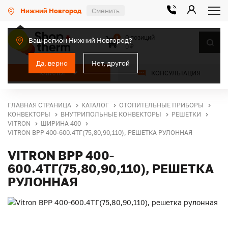
Нижний Новгород
Сменить
0 позиций
0
Ваш регион Нижний Новгород?
0 ₽
Да, верно
Нет, другой
КАТАЛОГ
КОНСУЛЬТАЦИЯ
ГЛАВНАЯ СТРАНИЦА
КАТАЛОГ
ОТОПИТЕЛЬНЫЕ ПРИБОРЫ
КОНВЕКТОРЫ
ВНУТРИПОЛЬНЫЕ КОНВЕКТОРЫ
РЕШЕТКИ
VITRON
ШИРИНА 400
VITRON ВРР 400-600.4ТГ(75,80,90,110), РЕШЕТКА РУЛОННАЯ
VITRON ВРР 400-
600.4ТГ(75,80,90,110), РЕШЕТКА
РУЛОННАЯ