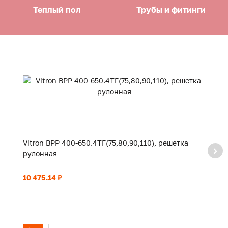
Теплый пол
Трубы и фитинги
Vitron ВРР 400-650.4ТГ(75,80,90,110), решетка
Vi
рулонная
р
10 475.14 ₽
11