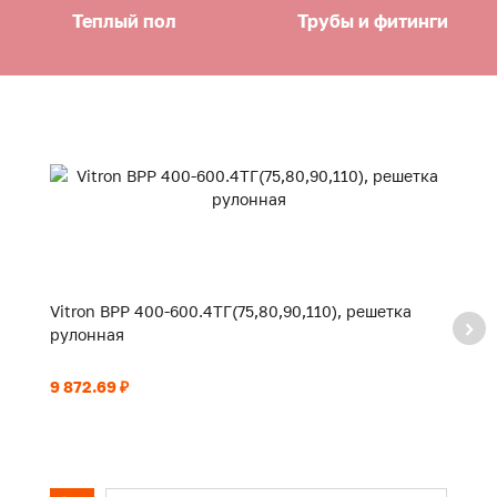
Теплый пол
Трубы и фитинги
Vitron ВРР 400-600.4ТГ(75,80,90,110), решетка
Vi
рулонная
р
9 872.69 ₽
10