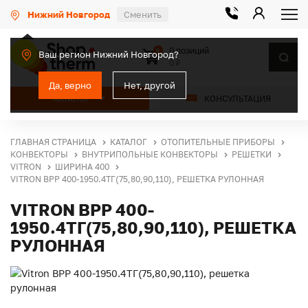
Нижний Новгород
Сменить
0 позиций
0
Ваш регион Нижний Новгород?
0 ₽
Да, верно
Нет, другой
КАТАЛОГ
КОНСУЛЬТАЦИЯ
ГЛАВНАЯ СТРАНИЦА
КАТАЛОГ
ОТОПИТЕЛЬНЫЕ ПРИБОРЫ
КОНВЕКТОРЫ
ВНУТРИПОЛЬНЫЕ КОНВЕКТОРЫ
РЕШЕТКИ
VITRON
ШИРИНА 400
VITRON ВРР 400-1950.4ТГ(75,80,90,110), РЕШЕТКА РУЛОННАЯ
VITRON ВРР 400-
1950.4ТГ(75,80,90,110), РЕШЕТКА
РУЛОННАЯ