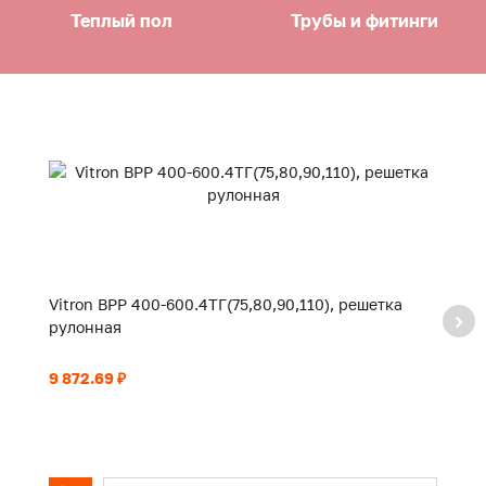
Теплый пол
Трубы и фитинги
Vitron ВРР 400-600.4ТГ(75,80,90,110), решетка
Vi
рулонная
р
9 872.69 ₽
10