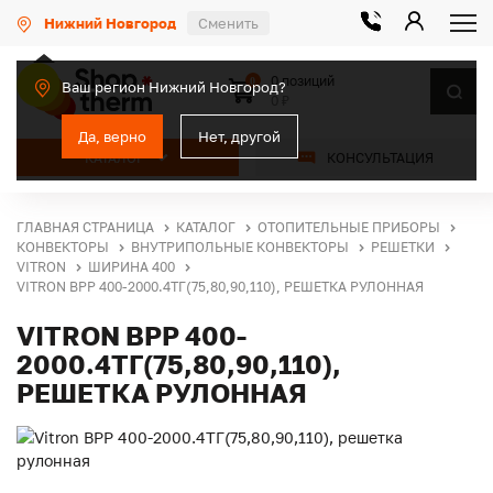
Нижний Новгород
Сменить
0 позиций
0
Ваш регион Нижний Новгород?
0 ₽
Да, верно
Нет, другой
КАТАЛОГ
КОНСУЛЬТАЦИЯ
ГЛАВНАЯ СТРАНИЦА
КАТАЛОГ
ОТОПИТЕЛЬНЫЕ ПРИБОРЫ
КОНВЕКТОРЫ
ВНУТРИПОЛЬНЫЕ КОНВЕКТОРЫ
РЕШЕТКИ
VITRON
ШИРИНА 400
VITRON ВРР 400-2000.4ТГ(75,80,90,110), РЕШЕТКА РУЛОННАЯ
VITRON ВРР 400-
2000.4ТГ(75,80,90,110),
РЕШЕТКА РУЛОННАЯ