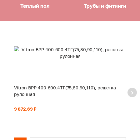
Теплый пол
Трубы и фитинги
Vitron ВРР 400-600.4ТГ(75,80,90,110), решетка
Vi
рулонная
р
9 872.69 ₽
10