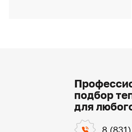
Профессио
подбор те
для любог
8 (831