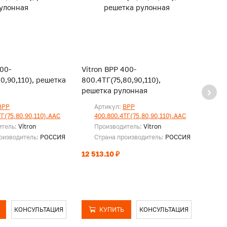
400-
Vitron ВРР 400-
Vitro
80,90,110), решетка
800.4ТГ(75,80,90,110),
850.4
решетка рулонная
реше
ВРР
Артикул:
ВРР
Ар
ТГ(75,80,90,110).ААС
400.800.4ТГ(75,80,90,110).ААС
40
итель:
Vitron
Производитель:
Vitron
Пр
оизводитель:
РОССИЯ
Страна производитель:
РОССИЯ
Ст
12 513.10 ₽
13 34
КОНСУЛЬТАЦИЯ
КУПИТЬ
КОНСУЛЬТАЦИЯ