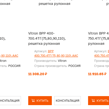
Vitron ВРР 400-
Vitron ВРР 
10),
700.4ТГ(75,80,90,110),
750.4ТГ(75,
решетка рулонная
рулонная
Артикул:
ВРР
Артикул:
,90,110).ААС
400.700.4ТГ(75,80,90,110).ААС
400.750.4
itron
Производитель:
Vitron
Производ
итель:
РОССИЯ
Страна производитель:
РОССИЯ
Страна пр
11 308.20 ₽
11 910.65 ₽
НСУЛЬТАЦИЯ
КУПИТЬ
КОНСУЛЬТАЦИЯ
КУПИТЬ