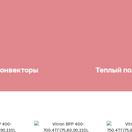
онвекторы
Теплый по