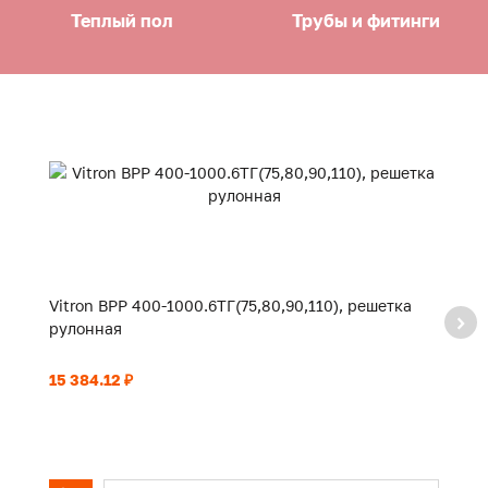
Теплый пол
Трубы и фитинги
Vitron ВРР 400-1000.6ТГ(75,80,90,110), решетка
Vi
рулонная
р
15 384.12 ₽
16