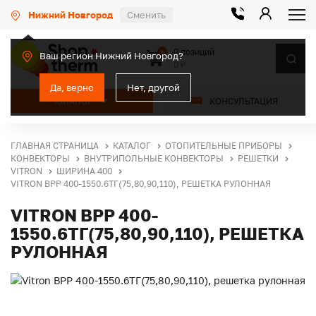
Нижний Новгород
Сменить
0 позиций
0
Ваш регион Нижний Новгород?
0 ₽
Да, верно
Нет, другой
КАТАЛОГ
КОНСУЛЬТАЦИЯ
ГЛАВНАЯ СТРАНИЦА
КАТАЛОГ
ОТОПИТЕЛЬНЫЕ ПРИБОРЫ
КОНВЕКТОРЫ
ВНУТРИПОЛЬНЫЕ КОНВЕКТОРЫ
РЕШЕТКИ
VITRON
ШИРИНА 400
VITRON ВРР 400-1550.6ТГ(75,80,90,110), РЕШЕТКА РУЛОННАЯ
VITRON ВРР 400-
1550.6ТГ(75,80,90,110), РЕШЕТКА
РУЛОННАЯ