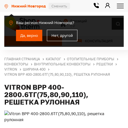
Нижний Новгород
Сменить
0 позиций
0
Ваш регион Нижний Новгород?
0 ₽
Да, верно
Нет, другой
КАТАЛОГ
КОНСУЛЬТАЦИЯ
ГЛАВНАЯ СТРАНИЦА
КАТАЛОГ
ОТОПИТЕЛЬНЫЕ ПРИБОРЫ
КОНВЕКТОРЫ
ВНУТРИПОЛЬНЫЕ КОНВЕКТОРЫ
РЕШЕТКИ
VITRON
ШИРИНА 400
VITRON ВРР 400-2800.6ТГ(75,80,90,110), РЕШЕТКА РУЛОННАЯ
VITRON ВРР 400-
2800.6ТГ(75,80,90,110),
РЕШЕТКА РУЛОННАЯ