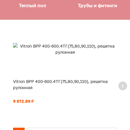
Теплый пол
Трубы и фитинги
Vitron ВРР 400-600.4ТГ(75,80,90,110), решетка
Vi
рулонная
р
9 872.69 ₽
10