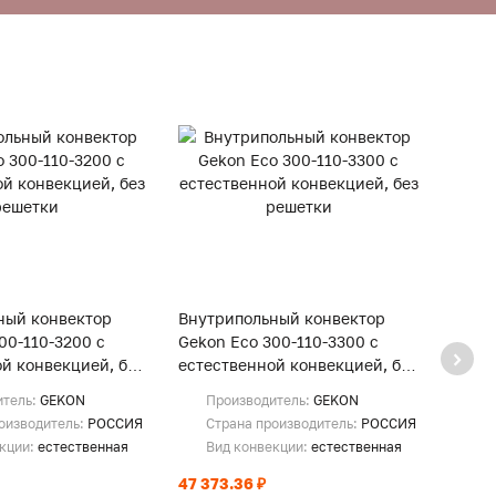
ный конвектор
Внутрипольный конвектор
Внут
00-110-3200 с
Gekon Eco 300-110-3300 с
Gekon
й конвекцией, без
естественной конвекцией, без
естес
решетки
реше
итель:
GEKON
Производитель:
GEKON
Пр
оизводитель:
РОССИЯ
Страна производитель:
РОССИЯ
Ст
екции:
естественная
Вид конвекции:
естественная
Ви
47 373.36 ₽
48 66