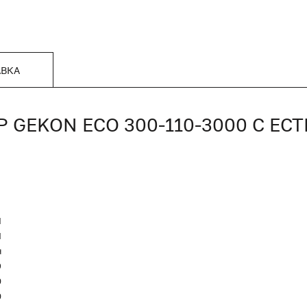
АВКА
GEKON ECO 300-110-3000 С ЕС
N
Я
я
9
0
0