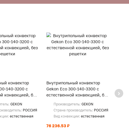
ный конвектор
Внутрипольный конвектор
Внут
00-140-3200 с
Gekon Eco 300-140-3300 с
Gekon
й конвекцией, без
естественной конвекцией, без
естес
решетки
реше
итель:
GEKON
Производитель:
GEKON
Пр
оизводитель:
РОССИЯ
Страна производитель:
РОССИЯ
Ст
екции:
естественная
Вид конвекции:
естественная
Ви
76 236.53 ₽
78 40