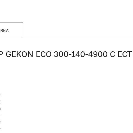
АВКА
GEKON ECO 300-140-4900 С ЕС
N
Я
я
3
0
0