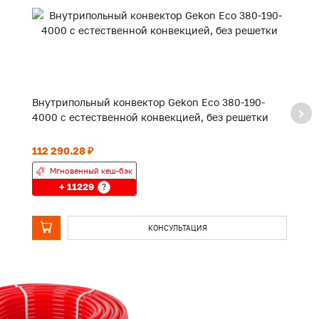
Внутрипольный конвектор Gekon Eco 380-190-
В
4000 с естественной конвекцией, без решетки
2
112 290.28 ₽
82
Мгновенный кеш-бэк
+ 11229
?
КОНСУЛЬТАЦИЯ