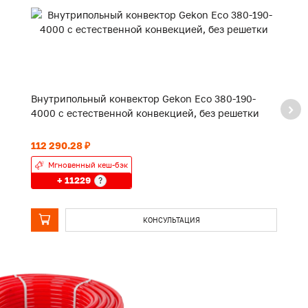
Внутрипольный конвектор Gekon Eco 380-190-
В
4000 с естественной конвекцией, без решетки
2
112 290.28 ₽
82
Мгновенный кеш-бэк
+ 11229
?
КОНСУЛЬТАЦИЯ