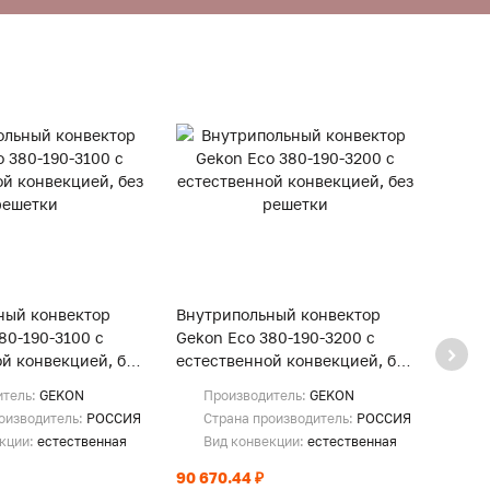
ный конвектор
Внутрипольный конвектор
Внут
80-190-3100 с
Gekon Eco 380-190-3200 с
Gekon
й конвекцией, без
естественной конвекцией, без
естес
решетки
реше
итель:
GEKON
Производитель:
GEKON
Пр
оизводитель:
РОССИЯ
Страна производитель:
РОССИЯ
Ст
екции:
естественная
Вид конвекции:
естественная
Ви
90 670.44 ₽
93 28