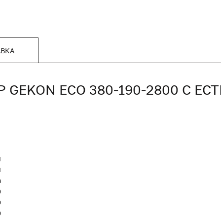
АВКА
GEKON ECO 380-190-2800 С ЕС
N
Я
я
0
0
0