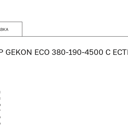
АВКА
GEKON ECO 380-190-4500 С ЕС
N
Я
я
7
0
0