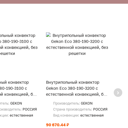
ный конвектор
Внутрипольный конвектор
Внут
80-190-3100 с
Gekon Eco 380-190-3200 с
Gekon
й конвекцией, без
естественной конвекцией, без
естес
решетки
реше
итель:
GEKON
Производитель:
GEKON
Пр
оизводитель:
РОССИЯ
Страна производитель:
РОССИЯ
Ст
екции:
естественная
Вид конвекции:
естественная
Ви
90 670.44 ₽
93 28