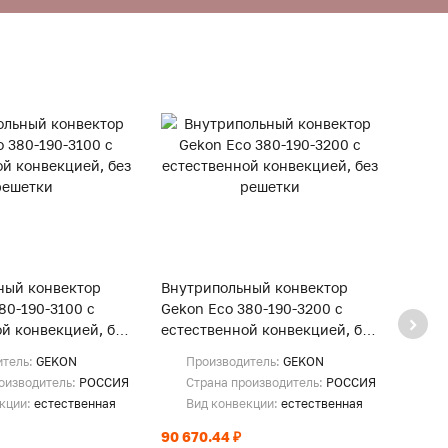
ный конвектор
Внутрипольный конвектор
Внут
80-190-3100 с
Gekon Eco 380-190-3200 с
Gekon
й конвекцией, без
естественной конвекцией, без
естес
решетки
реше
итель:
GEKON
Производитель:
GEKON
Пр
оизводитель:
РОССИЯ
Страна производитель:
РОССИЯ
Ст
екции:
естественная
Вид конвекции:
естественная
Ви
90 670.44 ₽
93 28