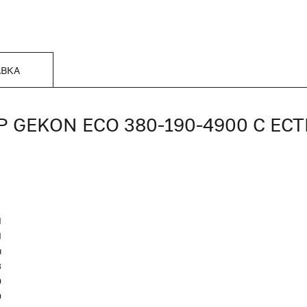
АВКА
GEKON ECO 380-190-4900 С ЕС
N
Я
я
8
0
0