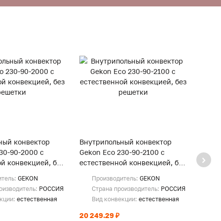
ный конвектор
Внутрипольный конвектор
Внут
30-90-2000 с
Gekon Eco 230-90-2100 с
Gekon
й конвекцией, без
естественной конвекцией, без
естес
решетки
реше
итель:
GEKON
Производитель:
GEKON
Пр
оизводитель:
РОССИЯ
Страна производитель:
РОССИЯ
Ст
екции:
естественная
Вид конвекции:
естественная
Ви
20 249.29 ₽
21 35