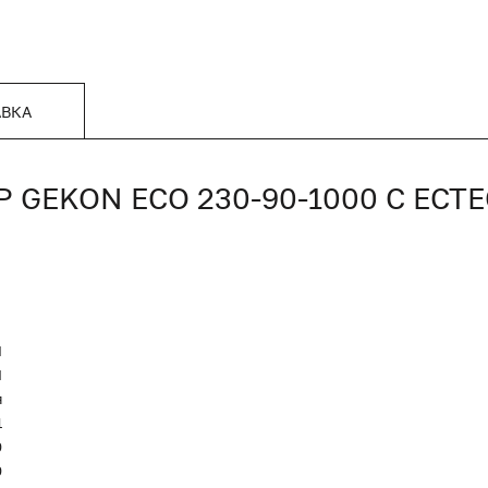
АВКА
GEKON ECO 230-90-1000 С ЕСТ
N
Я
я
1
0
0