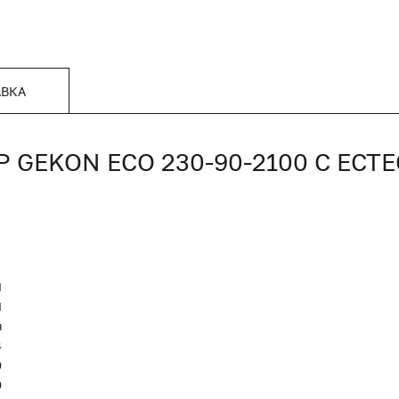
АВКА
GEKON ECO 230-90-2100 С ЕСТ
N
Я
я
4
0
0