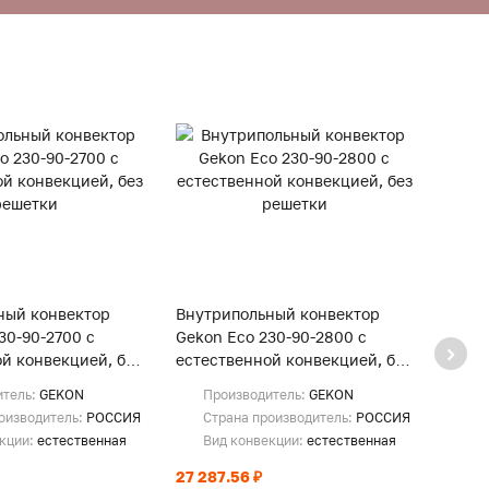
ный конвектор
Внутрипольный конвектор
Внут
30-90-2700 с
Gekon Eco 230-90-2800 с
Gekon
й конвекцией, без
естественной конвекцией, без
естес
решетки
реше
итель:
GEKON
Производитель:
GEKON
Пр
оизводитель:
РОССИЯ
Страна производитель:
РОССИЯ
Ст
екции:
естественная
Вид конвекции:
естественная
Ви
27 287.56 ₽
28 18