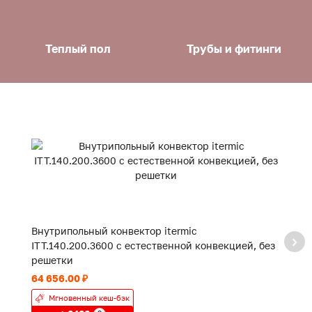
Теплый пол
Трубы и фитинги
Внутрипольный конвектор itermic
В
ITT.140.200.3600 с естественной конвекцией, без
IT
решетки
р
64 656.00 ₽
48
Мгновенный кеш-бэк