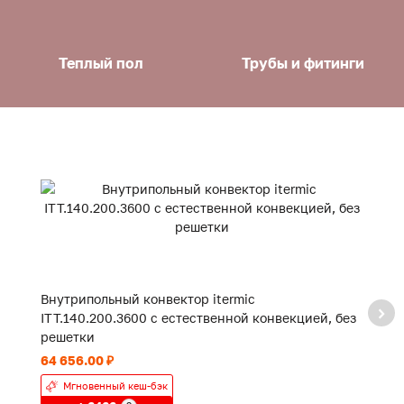
Теплый пол
Трубы и фитинги
Внутрипольный конвектор itermic
В
ITT.140.200.3600 с естественной конвекцией, без
IT
решетки
р
64 656.00 ₽
48
Мгновенный кеш-бэк